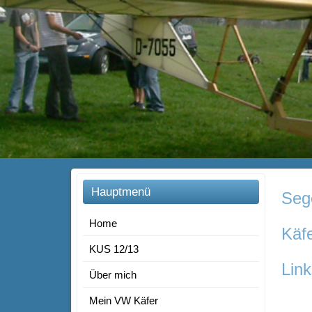
Hauptmenü
Sege
Home
Käf
KUS 12/13
Link
Über mich
Mein VW Käfer