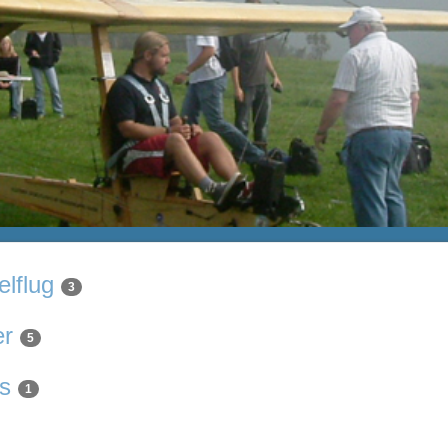
lflug
3
er
5
s
1